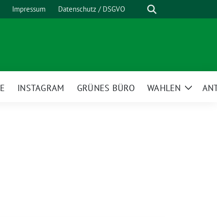
Suche
Impressum
Datenschutz / DSGVO
E
INSTAGRAM
GRÜNES BÜRO
WAHLEN
AN
Zeige
Unterm