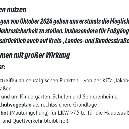
en nutzen
gen von Oktober 2024 geben uns erstmals die Möglich
rkehrssicherheit zu stellen. Insbesondere für Fußgä
drücklich auch auf Kreis-, Landes- und Bundesstraß
men mit großer Wirkung
or:
streifen
an neuralgischen Punkten – von der KiTa „Jakobs
raßen
rund um Kindergärten, Schulen und Seniorenheime
Schulwegeplan
als rechtssichere Grundlage
rbot
(Mautumgehung) für LKW >7,5 to. für die Hauptstraß
- und Quellverkehr bleibt frei)