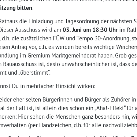
ützung bitten
:
athaus die Einladung und Tagesordnung der nächsten S
Dieser Ausschuss wird am
03. Juni um 18:30 Uhr
im Rath
“, d.h. die zusätzlichen FÜW und Tempo 30-Anordnung, st
en Antrag vor, d.h. es werden bereits wichtige Weichen g
andlung im Gremium Marktgemeinderat haben. Grob gesag
 Bauausschuss ist, desto unwahrscheinlicher ist, dass d
t und „überstimmt“.
nnst Du in mehrfacher Hinsicht wirken:
leider eher selten Bürgerinnen und Bürger als Zuhörer i
der Fall ist, ist allein dies schon ein „Aha!-Effekt“ für
erken: Hier sehen die Menschen ganz besonders hin, wie
verhalten (per Handzeichen, d.h. für alle nachvollzieh