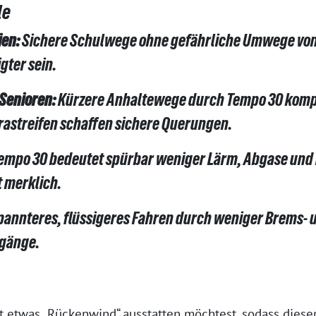
le
ien:
Sichere Schulwege ohne gefährliche Umwege von 
gter sein.
Senioren:
Kürzere Anhaltewege durch Tempo 30 komp
rastreifen schaffen sichere Querungen.
empo 30 bedeutet spürbar weniger Lärm, Abgase und 
t merklich.
annteres, flüssigeres Fahren durch weniger Brems- 
gänge.
etwas „Rückenwind“ ausstatten möchtest, sodass dieser „