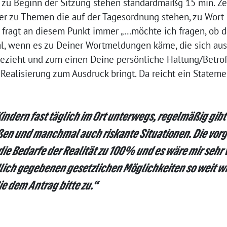
 zu Beginn der Sitzung stehen standardmäißg 15 min. Zei
er zu Themen die auf der Tagesordnung stehen, zu Wort
 fragt an diesem Punkt immer „…möchte ich fragen, ob
mal, wenn es zu Deiner Wortmeldungen käme, die sich aus
ezieht und zum einen Deine persönliche Haltung/Betro
Realisierung zum Ausdruck bringt. Da reicht ein Stateme
Kindern fast täglich im Ort unterwegs, regelmäßig gib
ßen und manchmal auch riskante Situationen. Die vo
e Bedarfe der Realität zu 100% und es wäre mir sehr 
lich gegebenen gesetzlichen Möglichkeiten so weit w
ie dem Antrag bitte zu.“