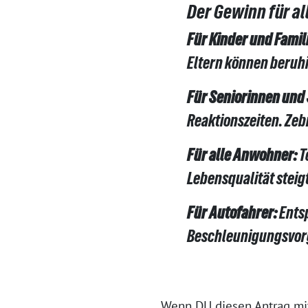
Der Gewinn für al
Für Kinder und Famil
Eltern können beruhi
Für Seniorinnen und 
Reaktionszeiten. Zeb
Für alle Anwohner:
T
Lebensqualität steig
Für Autofahrer:
Entsp
Beschleunigungsvor
Wenn DU diesen Antrag mit 