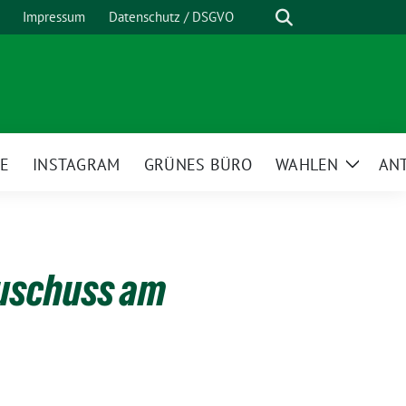
Suche
Impressum
Datenschutz / DSGVO
E
INSTAGRAM
GRÜNES BÜRO
WAHLEN
AN
Zeige
Unterm
auschuss am