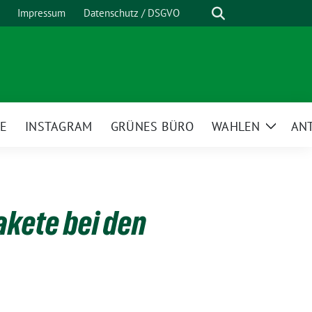
Suche
Impressum
Datenschutz / DSGVO
E
INSTAGRAM
GRÜNES BÜRO
WAHLEN
AN
Zeige
Unterm
akete bei den