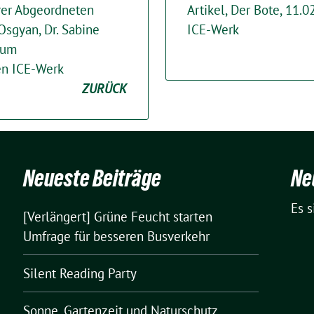
rer Abgeordneten
Artikel, Der Bote, 11
Osgyan, Dr. Sabine
ICE-Werk
zum
n ICE-Werk
ZURÜCK
Neueste Beiträge
Ne
Es 
[Verlängert] Grüne Feucht starten
Umfrage für besseren Busverkehr
Silent Reading Party
Sonne, Gartenzeit und Naturschutz